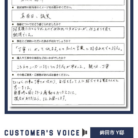
鉾田市 Y邸